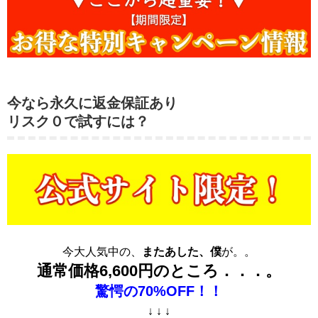
今なら永久に返金保証あり
リスク０で試すには？
今大人気中の、
またあした、僕
が。。
通常価格6,600円のところ．．．。
驚愕の70%OFF！！
↓ ↓ ↓