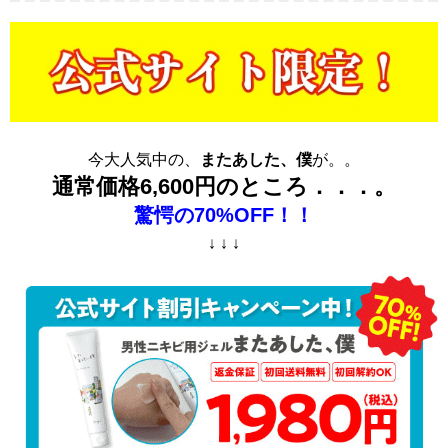
今大人気中の、
またあした、僕
が。。
通常価格6,600円のところ．．．。
驚愕の70%OFF！！
↓ ↓ ↓