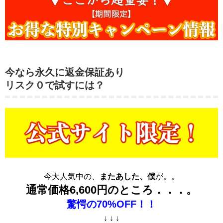
今なら永久に返金保証あり
リスク０で試すには？
今大人気中の、
またあした、僕
が。。
通常価格6,600円のところ．．．。
驚愕の70%OFF！！
↓ ↓ ↓