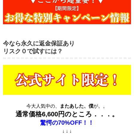
今なら永久に返金保証あり
リスク０で試すには？
今大人気中の、
またあした、僕
が。。
通常価格6,600円のところ．．．。
驚愕の70%OFF！！
↓ ↓ ↓