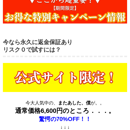
今なら永久に返金保証あり
リスク０で試すには？
今大人気中の、
またあした、僕
が。。
通常価格6,600円のところ．．．。
驚愕の70%OFF！！
↓ ↓ ↓