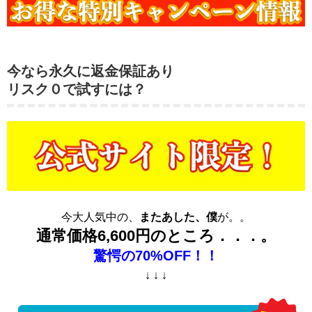
今なら永久に返金保証あり
リスク０で試すには？
今大人気中の、
またあした、僕
が。。
通常価格6,600円のところ．．．。
驚愕の70%OFF！！
↓ ↓ ↓