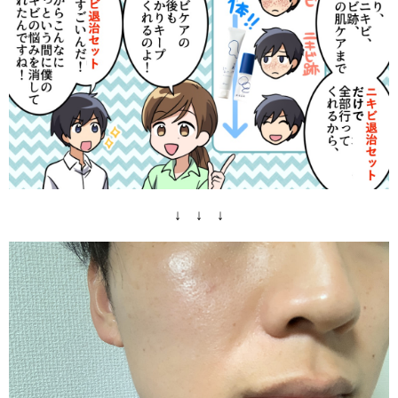
↓ ↓ ↓