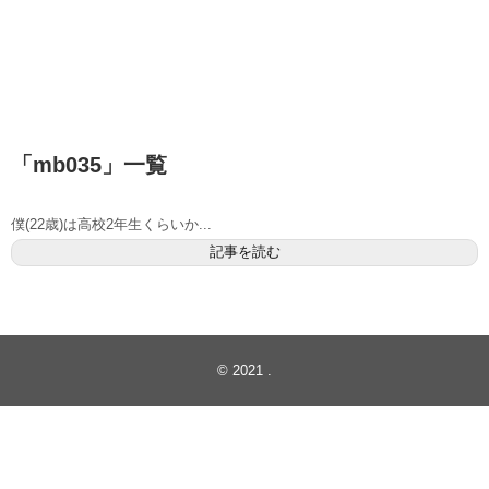
「
mb035
」
一覧
僕(22歳)は高校2年生くらいか...
記事を読む
© 2021
.